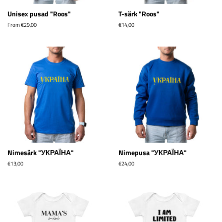
Unisex pusad "Roos"
T-särk "Roos"
From €29,00
Tavahind
€14,00
Nimesärk "УКРАЇНА"
Nimepusa "УКРАЇНА"
Tavahind
€13,00
Tavahind
€24,00