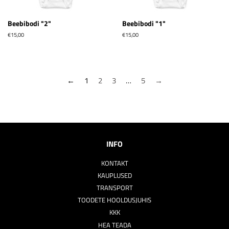
Beebibodi "2"
Beebibodi "1"
Tavahind
€15,00
Tavahind
€15,00
←
1
2
3
…
5
→
INFO
KONTAKT
KAUPLUSED
TRANSPORT
TOODETE HOOLDUSJUHIS
KKK
HEA TEADA