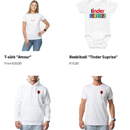
T-särk "Amour"
Beebibodi "Tinder Suprise"
From €20,00
Tavahind
€15,00