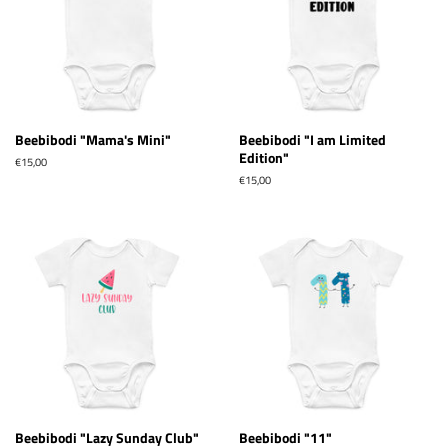
Beebibodi "Mama's Mini"
Beebibodi "I am Limited
Edition"
Tavahind
€15,00
Tavahind
€15,00
Beebibodi "Lazy Sunday Club"
Beebibodi "11"