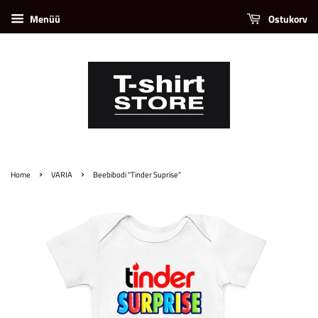
Menüü
Ostukorv
›
›
Home
VARIA
Beebibodi "Tinder Suprise"