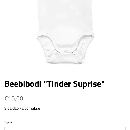
Beebibodi "Tinder Suprise"
Tavahind
€15,00
Soodushind
Sisaldab käibemaksu
Size