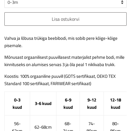
Lisa ostukorvi
Vahva ja lõbusa trükiga beebibodi, mis sobib pere kõige-kõige
pisemale.
Mõnusast orgaanilisest puuvillasest materjalist pehme bodi, mille
kinnituseks on alumises servas 3 ja õla peal 1 niklivaba trukk.
Koostis: 100% orgaaniline puuvill (GOTS sertifikaat, OEKO TEX
Standard 100 sertifikaat, FARIWEAR sertifikaat)
0-3
6-9
9-12
12-18
3-6 kuud
kuud
kuud
kuud
kuud
56-
68-
74-
80-
62-68cm
62cm
74cm
80cm
86cm