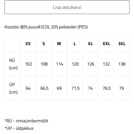
Lisa ostukorvi
Koostis: 80% puuvill (CO), 20% polüester (PES)
XS
S
M
L
XL
XXL
3XL
RÜ
102
108
114
120
126
132
138
(cm)
ÜP
64
66,5
69
71,5
74
76,5
79
(cm)
*RÜ - rinnaümbermõõt
*ÜP - üldpikkus