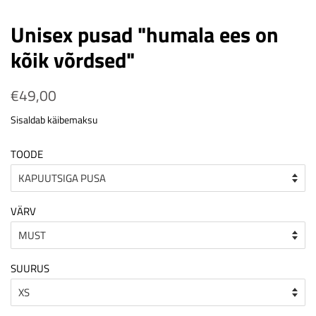
Unisex pusad "humala ees on
kõik võrdsed"
Tavahind
€49,00
Soodushind
Sisaldab käibemaksu
TOODE
VÄRV
SUURUS