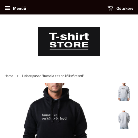
Menüü
Ostukorv
›
Home
Unisex pusad "humala ees on kõik võrdsed"