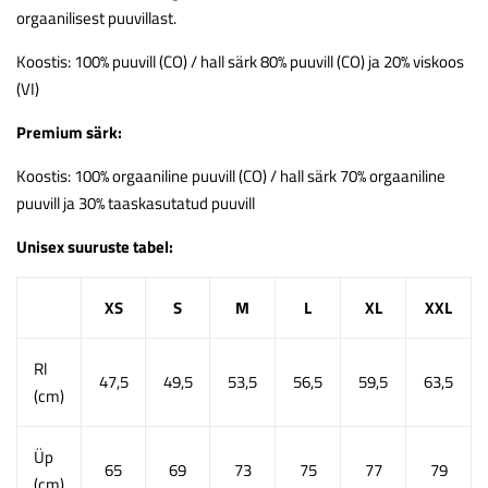
orgaanilisest puuvillast.
Koostis: 100% puuvill (CO) / hall särk 80% puuvill (CO) ja 20% viskoos
(VI)
Premium särk:
Koostis: 100% orgaaniline puuvill (CO) / hall särk 70% orgaaniline
puuvill ja 30% taaskasutatud puuvill
Unisex suuruste tabel:
XS
S
M
L
XL
XXL
Rl
47,5
49,5
53,5
56,5
59,5
63,5
(cm)
Üp
65
69
73
75
77
79
(cm)