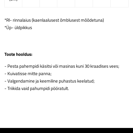
*Rl- rinnalaius (kaenlaalusest õmblusest mõõdetuna)
*Üp- üldpikkus
Toote hooldus:
- Pesta pahempidi käsitsi või masinas kuni 30 kraadises vees;
- Kuivatisse mitte panna;
- Valgendamine ja keemiline puhastus keelatud;
- Triikida vaid pahumpidi pööratult.