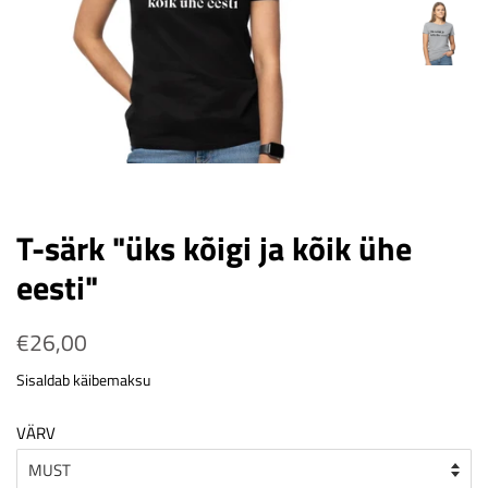
T-särk "üks kõigi ja kõik ühe
eesti"
Tavahind
€26,00
Soodushind
Sisaldab käibemaksu
VÄRV