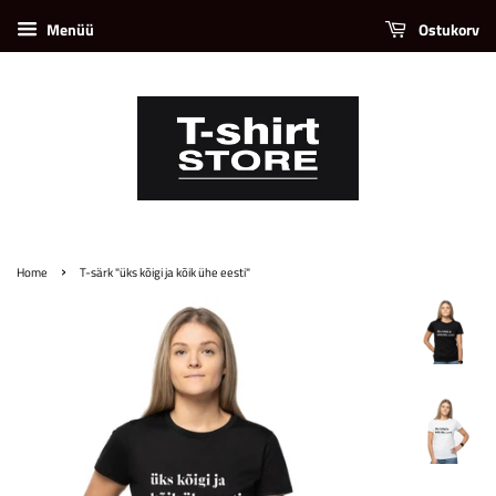
Menüü
Ostukorv
›
Home
T-särk "üks kõigi ja kõik ühe eesti"