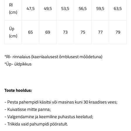
Rl
47,5
49,5
53,5
56,5
59,5
63,5
(cm)
Üp
65
69
73
75
77
79
(cm)
*Rl- rinnalaius (kaenlaalusest õmblusest mõõdetuna)
*Üp- üldpikkus
Toote hooldus:
- Pesta pahempidi käsitsi või masinas kuni 30 kraadises vees;
- Kuivatisse mitte panna;
- Valgendamine ja keemiline puhastus keelatud;
- Triikida vaid pahumpidi pööratult.