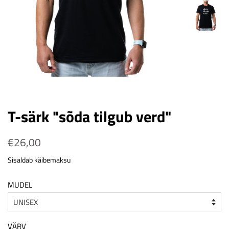
T-särk "sõda tilgub verd"
Tavahind
€26,00
Soodushind
Sisaldab käibemaksu
MUDEL
VÄRV