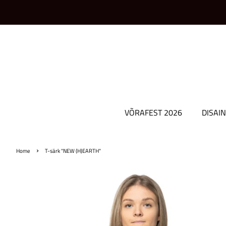
VÕRAFEST 2026
DISAIN
›
Home
T-särk "NEW (H)EARTH"