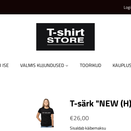
Logi
I ISE
VALMIS KUJUNDUSED
TOORIKUD
KAUPLU
T-särk "NEW (H
Tavahind
€26,00
Soodushind
Sisaldab käibemaksu