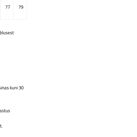
77
79
mblusest
sinas kuni 30
astus
t.