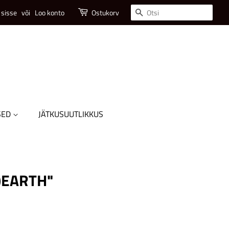
Otsi
 sisse
või
Loo konto
Ostukorv
SED
JÄTKUSUUTLIKKUS
)EARTH"