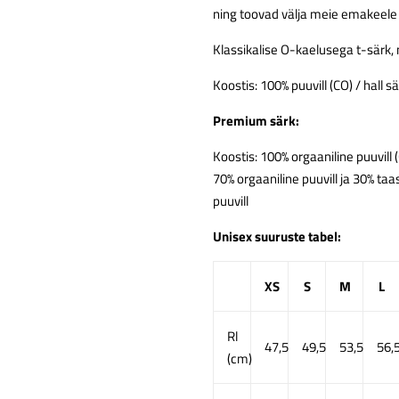
ning toovad välja meie emakeele 
Klassikalise O-kaelusega
t-särk, 
Koostis: 100% puuvill (CO) / hall sä
Premium särk:
Koostis: 100% orgaaniline puuvill (
70% orgaaniline puuvill ja 30% ta
puuvill
Unisex suuruste tabel:
XS
S
M
L
Rl
47,5
49,5
53,5
56,
(cm)