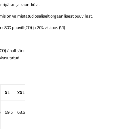
eripärad ja kauni kõla.
mis on valmistatud osaliselt orgaanilisest puuvillast.
rk 80% puuvill (CO) ja 20% viskoos (VI)
CO) / hall särk
askasutatud
XL
XXL
5
59,5
63,5