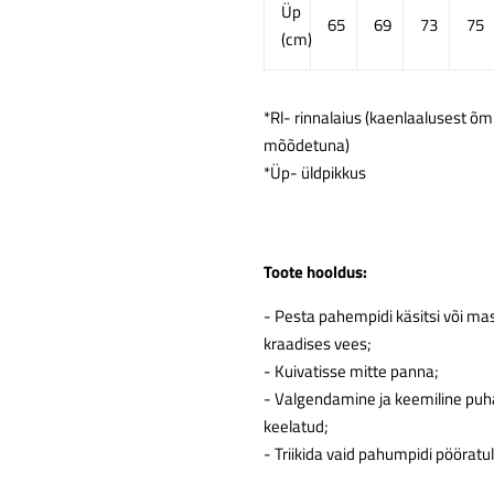
Üp
65
69
73
75
(cm)
*Rl- rinnalaius (kaenlaalusest õ
mõõdetuna)
*Üp- üldpikkus
Toote hooldus:
- Pesta pahempidi käsitsi või ma
kraadises vees;
- Kuivatisse mitte panna;
- Valgendamine ja keemiline puh
keelatud;
- Triikida vaid pahumpidi pööratul