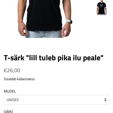
T-särk "lill tuleb pika ilu peale"
Tavahind
€26,00
Soodushind
Sisaldab käibemaksu
MUDEL
VÄRV