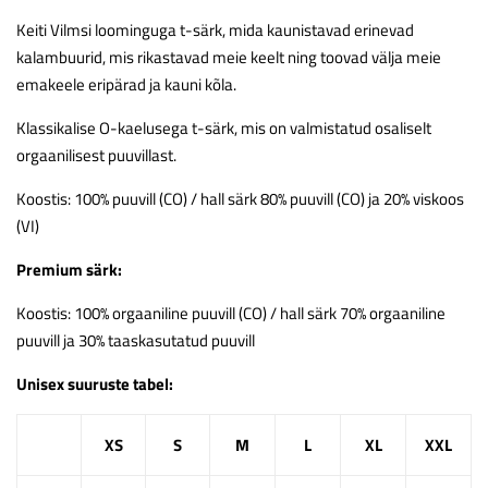
Keiti Vilmsi loominguga t-särk, mida kaunistavad erinevad
kalambuurid, mis rikastavad meie keelt ning toovad välja meie
emakeele eripärad ja kauni kõla.
Klassikalise O-kaelusega t-särk, mis on valmistatud osaliselt
orgaanilisest puuvillast.
Koostis: 100% puuvill (CO) / hall särk 80% puuvill (CO) ja 20% viskoos
(VI)
Premium särk:
Koostis: 100% orgaaniline puuvill (CO) / hall särk 70% orgaaniline
puuvill ja 30% taaskasutatud puuvill
Unisex suuruste tabel:
XS
S
M
L
XL
XXL