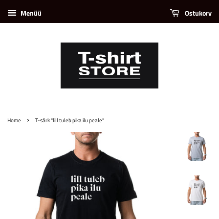
Menüü
Ostukorv
›
Home
T-särk "lill tuleb pika ilu peale"