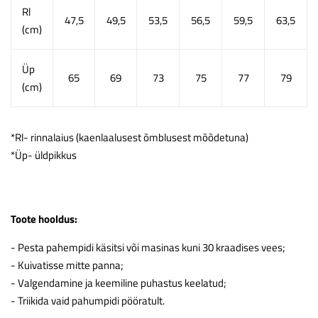
Rl
47,5
49,5
53,5
56,5
59,5
63,5
(cm)
Üp
65
69
73
75
77
79
(cm)
*Rl- rinnalaius (kaenlaalusest õmblusest mõõdetuna)
*Üp- üldpikkus
Toote hooldus:
- Pesta pahempidi käsitsi või masinas kuni 30 kraadises vees;
- Kuivatisse mitte panna;
- Valgendamine ja keemiline puhastus keelatud;
- Triikida vaid pahumpidi pööratult.