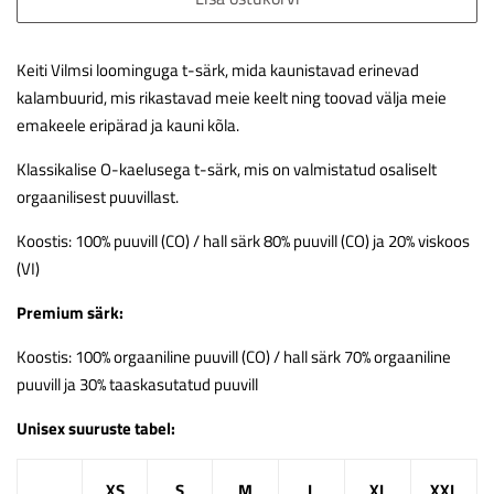
Keiti Vilmsi loominguga t-särk, mida kaunistavad erinevad
kalambuurid, mis rikastavad meie keelt ning toovad välja meie
emakeele eripärad ja kauni kõla.
Klassikalise O-kaelusega t-särk, mis on valmistatud osaliselt
orgaanilisest puuvillast.
Koostis: 100% puuvill (CO) / hall särk 80% puuvill (CO) ja 20% viskoos
(VI)
Premium särk:
Koostis: 100% orgaaniline puuvill (CO) / hall särk 70% orgaaniline
puuvill ja 30% taaskasutatud puuvill
Unisex suuruste tabel:
XS
S
M
L
XL
XXL