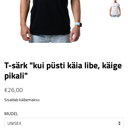
T-särk "kui püsti käia libe, käige
pikali"
Tavahind
€26,00
Soodushind
Sisaldab käibemaksu
MUDEL