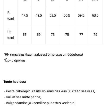
Rl
47,5
49,5
53,5
56,5
59,5
63,5
(cm)
Üp
65
69
73
75
77
79
(cm)
*Rl- rinnalaius (kaenlaalusest õmblusest mõõdetuna)
*Üp- üldpikkus
Toote hooldus:
- Pesta pahempidi käsitsi või masinas kuni 30 kraadises vees;
- Kuivatisse mitte panna;
- Valgendamine ja keemiline puhastus keelatud;