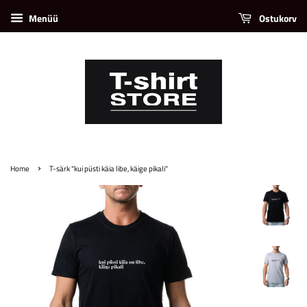
Menüü
Ostukorv
›
Home
T-särk "kui püsti käia libe, käige pikali"