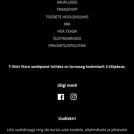
KAUPLUSED
TRANSPORT
TOODETE HOOLDUSJUHIS
KKK
HEA TEADA
ÜLDTINGIMUSED
PRIVAATSUSPOLIITIKA
T-Shirt Store veebipoest tellides on tarneaeg keskmiselt 3 tööpäeva.
Jälgi meid
Facebook
Instagram
Uudiskiri
Liitu uudiskirjaga ning ole kursis uute toodete, allahindluste ja põnevate