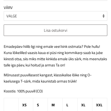
VÄRV
Lisa ostukorvi
Emadepäev hiilib ligi ning emale veel kink ostmata? Pole hullu!
Kuna lõikelilled vaasis kaua ei püsi ning kommikarp saab ka jube
kiiresti otsa, siis miks mitte kinkida emale üks särk, mis meenutaks
talle iga päev, kui hoitud ja armas Ta on!
Mõnusast puuvillasest kangast, klassikalise lõike ning O-
kaelusega T-särk, mida kaunistab armas trükk!
Koostis: 100% puuvill (CO)
XS
S
M
L
XL
XXL