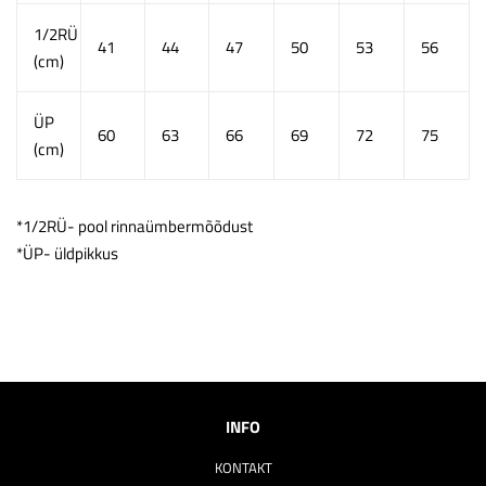
1/2RÜ
41
44
47
50
53
56
(cm)
ÜP
60
63
66
69
72
75
(cm)
*1/2RÜ- pool rinnaümbermõõdust
*ÜP- üldpikkus
INFO
KONTAKT