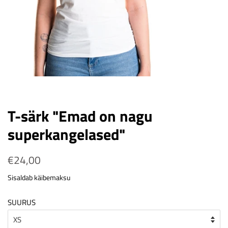
T-särk "Emad on nagu
superkangelased"
Tavahind
€24,00
Soodushind
Sisaldab käibemaksu
SUURUS