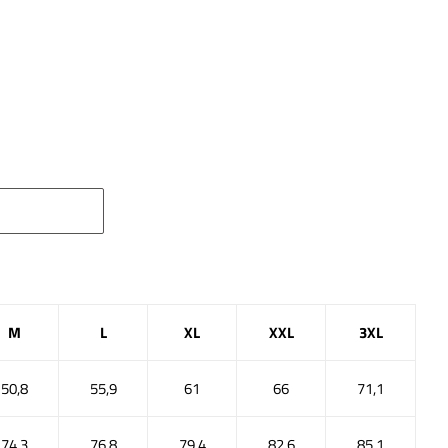
M
L
XL
XXL
3XL
50,8
55,9
61
66
71,1
74,3
76,8
79,4
82,6
85,1