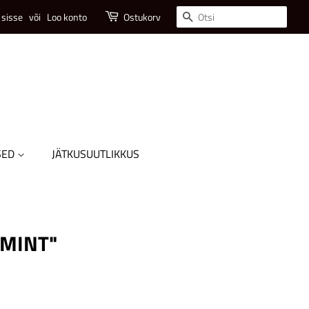
Otsi
 sisse
või
Loo konto
Ostukorv
SED
JÄTKUSUUTLIKKUS
 MINT"