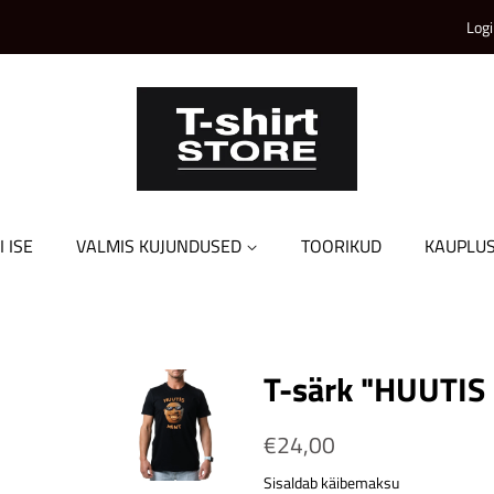
Logi
I ISE
VALMIS KUJUNDUSED
TOORIKUD
KAUPLU
T-särk "HUUTIS
Tavahind
€24,00
Soodushind
Sisaldab käibemaksu