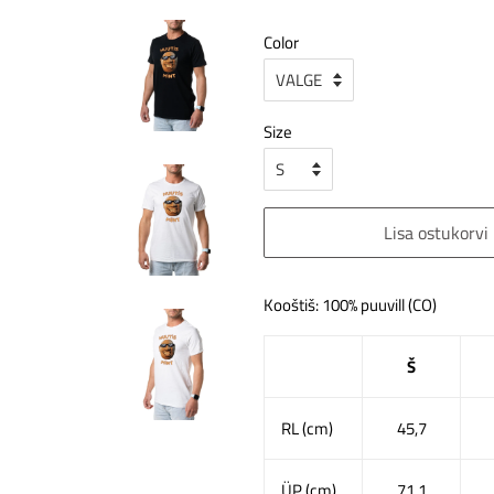
Color
Size
Lisa ostukorvi
Kooštiš: 100% puuvill (CO)
Š
RL (cm)
45,7
ÜP (cm)
71,1