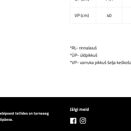
VP (cm)
40
*RL- rinnalaiuš
*ÜP- üldpikkuš
*VP- varruka pikkuš šelja keškoš
Jälgi meid
eebipoest tellides on tarneaeg
ööpäeva.
Facebook
Instagram