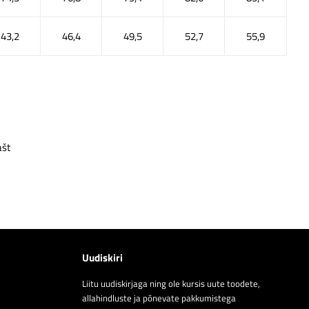
43,2
46,4
49,5
52,7
55,9
ašt
Uudiskiri
Liitu uudiskirjaga ning ole kursis uute toodete,
allahindluste ja põnevate pakkumistega