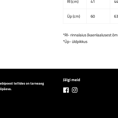
Rl (cm)
41
4
Üp (cm)
60
6
*Rl- rinnalaius (kaenlaalusest 
*Üp- üldpikkus
Jälgi meid
eebipoest tellides on tarneaeg
ööpäeva.
Facebook
Instagram