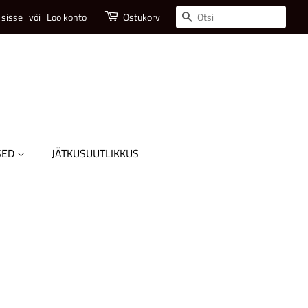
Otsi
 sisse
või
Loo konto
Ostukorv
SED
JÄTKUSUUTLIKKUS