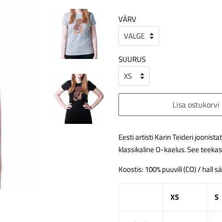
VÄRV
SUURUS
Lisa ostukorvi
Eesti artisti Karin Teideri joonis
klassikaline O-kaelus. See teekas
Koostis: 100% puuvill (CO) / hall s
XS
S