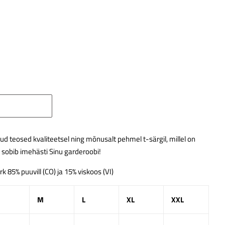
tatud teosed kvaliteetsel ning mõnusalt pehmel t-särgil, millel on
 sobib imehästi Sinu garderoobi!
ärk 85% puuvill (CO) ja 15% viskoos (VI)
M
L
XL
XXL