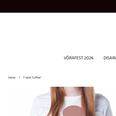
VÕRAFEST 2026
DISAIN
›
Home
T-särk "Coffee"