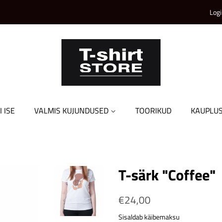
Logi
I ISE
VALMIS KUJUNDUSED
TOORIKUD
KAUPLU
T-särk "Coffee"
Tavahind
€24,00
Soodushind
Sisaldab käibemaksu