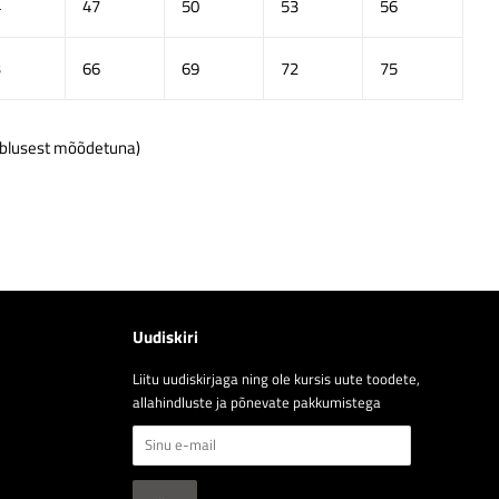
4
47
50
53
56
3
66
69
72
75
õmblusest mõõdetuna)
Uudiskiri
Liitu uudiskirjaga ning ole kursis uute toodete,
allahindluste ja põnevate pakkumistega