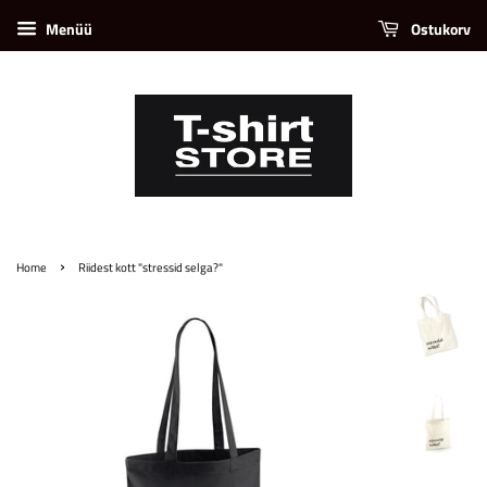
Menüü
Ostukorv
›
Home
Riidest kott "stressid selga?"