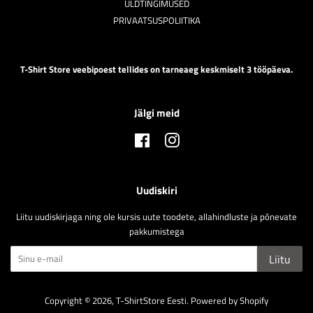
ÜLDTINGIMUSED
PRIVAATSUSPOLIITIKA
T-Shirt Store veebipoest tellides on tarneaeg keskmiselt 3 tööpäeva.
Jälgi meid
Facebook
Instagram
Uudiskiri
Liitu uudiskirjaga ning ole kursis uute toodete, allahindluste ja põnevate
pakkumistega
Liitu
Copyright © 2026,
T-ShirtStore Eesti
.
Powered by Shopify