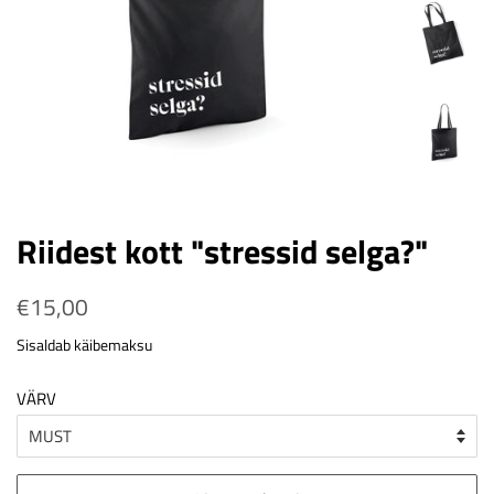
Riidest kott "stressid selga?"
Tavahind
€15,00
Soodushind
Sisaldab käibemaksu
VÄRV