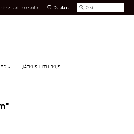
Otsi
 sisse
või
Loo konto
Ostukorv
SED
JÄTKUSUUTLIKKUS
lm"