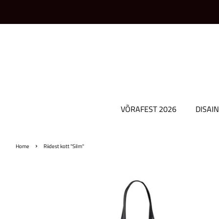
VÕRAFEST 2026
DISAIN
›
Home
Riidest kott "Silm"