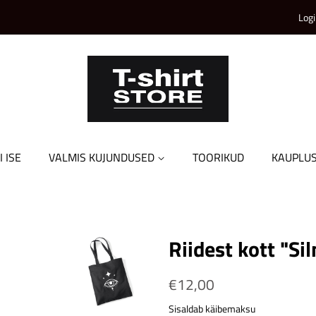
Logi
I ISE
VALMIS KUJUNDUSED
TOORIKUD
KAUPLU
Riidest kott "Si
Tavahind
€12,00
Soodushind
Sisaldab käibemaksu