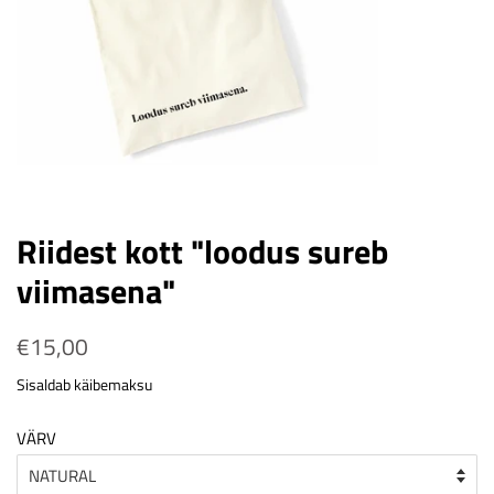
Riidest kott "loodus sureb
viimasena"
Tavahind
€15,00
Soodushind
Sisaldab käibemaksu
VÄRV