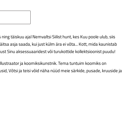
ning täiskuu ajal Nemvaltsi Siilist hunt, kes Kuu poole ulub, siis
 täitsa asja saada, kui just külm ära ei võta... Kott, mida kaunistab
 just Sinu aksessuaaridest või turukottide kollektsioonist puudu!
illustraator ja koomiksikunstnik. Tema tuntuim koomiks on
rusid, Võtsi ja teisi võid näha nüüd meie särkide, pusade, kruuside ja