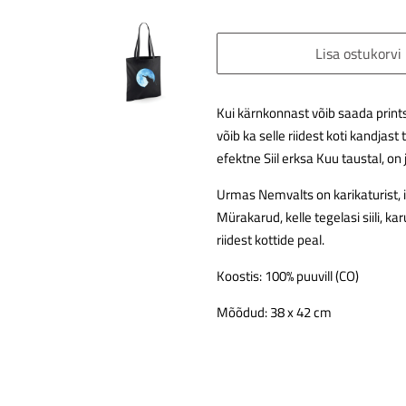
Lisa ostukorvi
Kui kärnkonnast võib saada prints 
võib ka selle riidest koti kandjast
efektne Siil erksa Kuu taustal, on
Urmas Nemvalts on karikaturist, 
Mürakarud, kelle tegelasi siili, ka
riidest kottide peal.
Koostis: 100% puuvill (CO)
Mõõdud: 38 x 42 cm