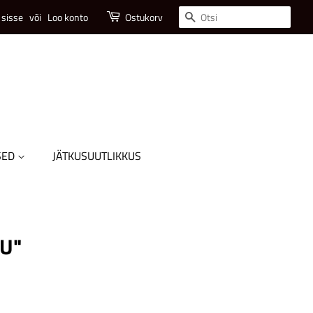
Otsi
 sisse
või
Loo konto
Ostukorv
SED
JÄTKUSUUTLIKKUS
UU"