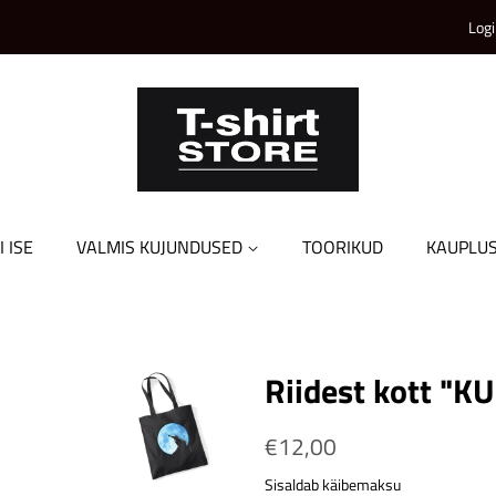
Logi
I ISE
VALMIS KUJUNDUSED
TOORIKUD
KAUPLU
Riidest kott "K
Tavahind
€12,00
Soodushind
Sisaldab käibemaksu