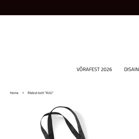
VÕRAFEST 2026
DISAIN
›
Home
Riidest kott "KUU"