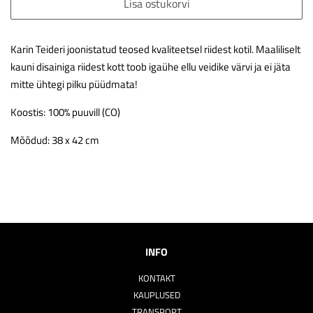
Lisa ostukorvi
Karin Teideri joonistatud teosed kvaliteetsel riidest kotil. Maaliliselt
kauni disainiga riidest kott toob igaühe ellu veidike värvi ja ei jäta
mitte ühtegi pilku püüdmata!
Koostis: 100% puuvill (CO)
Mõõdud: 38 x 42 cm
INFO
KONTAKT
KAUPLUSED
TRANSPORT