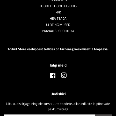
TOODETE HOOLDUSJUHIS
KKK
HEA TEADA
ÜLDTINGIMUSED
PRIVAATSUSPOLIITIKA
T-Shirt Store veebipoest tellides on tarneaeg keskmiselt 3 tööpäeva.
Jälgi meid
Facebook
Instagram
Uudiskiri
Liitu uudiskirjaga ning ole kursis uute toodete, allahindluste ja põnevate
pakkumistega