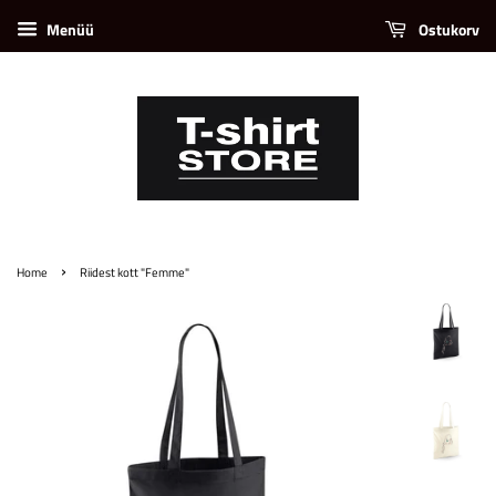
Menüü
Ostukorv
›
Home
Riidest kott "Femme"