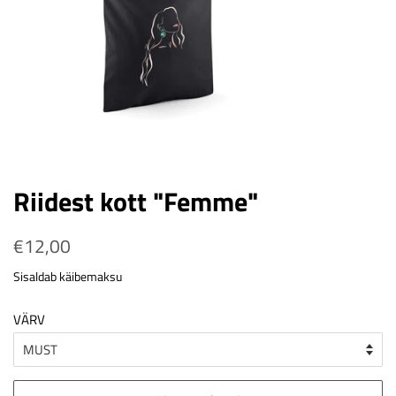
Riidest kott "Femme"
Tavahind
€12,00
Soodushind
Sisaldab käibemaksu
VÄRV