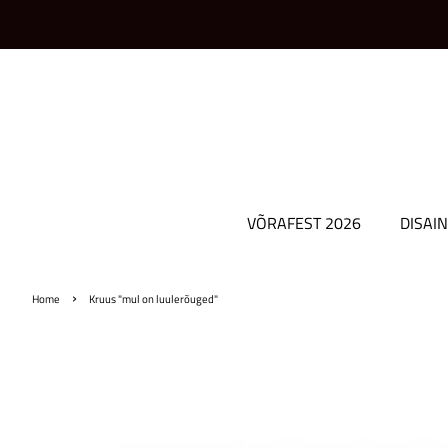
VÕRAFEST 2026
DISAIN
›
Home
Kruus "mul on luulerõuged"