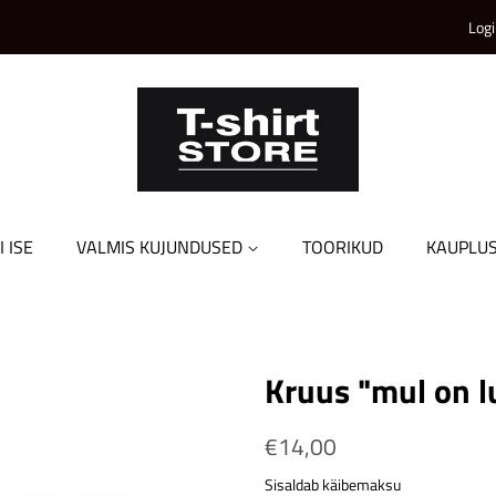
Logi
I ISE
VALMIS KUJUNDUSED
TOORIKUD
KAUPLU
Kruus "mul on l
Tavahind
€14,00
Soodushind
Sisaldab käibemaksu