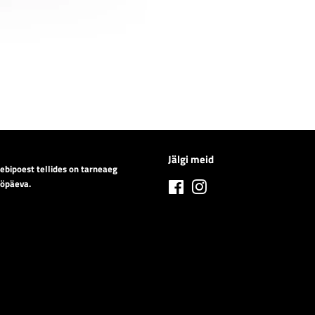
Jälgi meid
eebipoest tellides on tarneaeg
ööpäeva.
Facebook
Instagram