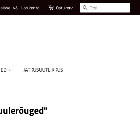
Otsi
 sisse
või
Loo konto
Ostukorv
SED
JÄTKUSUUTLIKKUS
uulerõuged"