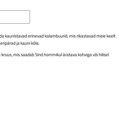
ida kaunistavad erinevad kalambuurid, mis rikastavad meie keelt
eripärad ja kauni kõla.
 kruus, mis saadab Sind hommikul äratava kohviga või hilisel