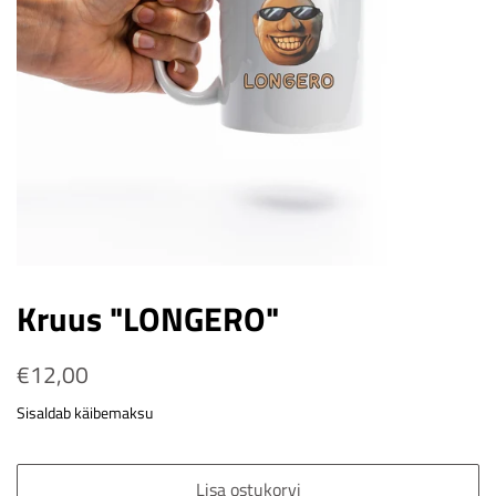
Kruus "LONGERO"
Tavahind
€12,00
Soodushind
Sisaldab käibemaksu
Lisa ostukorvi