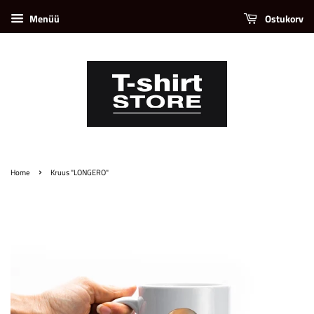
Menüü
Ostukorv
›
Home
Kruus "LONGERO"