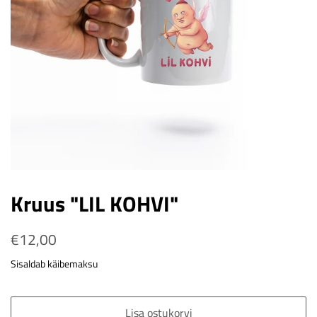
Kruus "LIL KOHVI"
Tavahind
€12,00
Soodushind
Sisaldab käibemaksu
Lisa ostukorvi