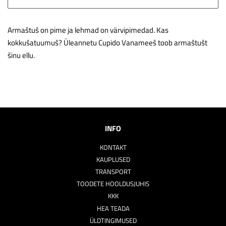
Armaštuš on pime ja lehmad on värvipimedad. Kas
kokkušatuumuš? Üleannetu Cupido Vanameeš toob armaštušt
šinu ellu.
INFO
KONTAKT
KAUPLUSED
TRANSPORT
TOODETE HOOLDUSJUHIS
KKK
HEA TEADA
ÜLDTINGIMUSED