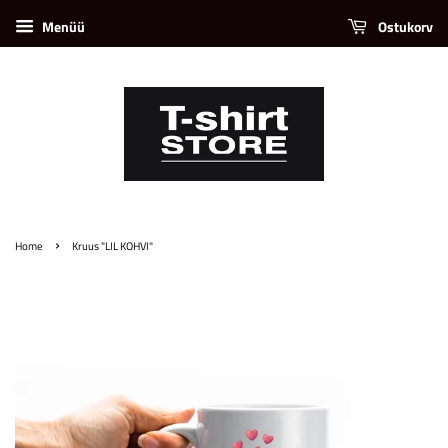
Menüü
Ostukorv
›
Home
Kruus "LIL KOHVI"