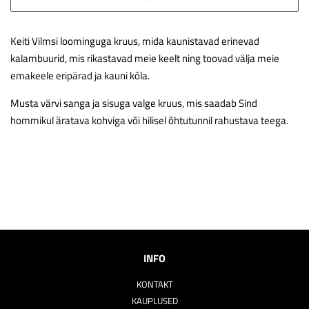
Keiti Vilmsi loominguga kruus, mida kaunistavad erinevad
kalambuurid, mis rikastavad meie keelt ning toovad välja meie
emakeele eripärad ja kauni kõla.
Musta värvi sanga ja sisuga valge kruus, mis saadab Sind
hommikul äratava kohviga või hilisel õhtutunnil rahustava teega.
INFO
KONTAKT
KAUPLUSED