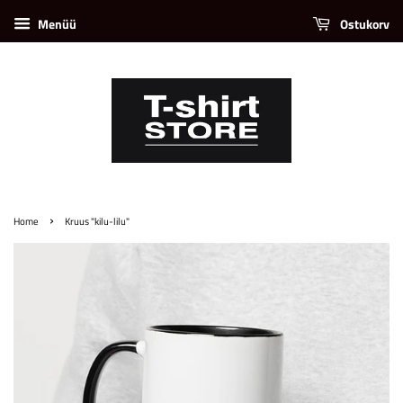
Menüü
Ostukorv
›
Home
Kruus "kilu-lilu"