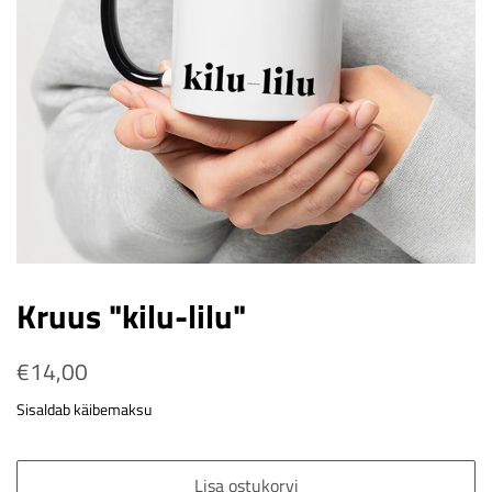
Kruus "kilu-lilu"
Tavahind
€14,00
Soodushind
Sisaldab käibemaksu
Lisa ostukorvi