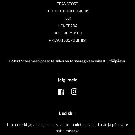
TRANSPORT
TOODETE HOOLDUSJUHIS
KKK
HEA TEADA
ÜLDTINGIMUSED
PRIVAATSUSPOLIITIKA
T-Shirt Store veebipoest tellides on tarneaeg keskmiselt 3 tööpäeva.
Jälgi meid
Facebook
Instagram
Uudiskiri
Liitu uudiskirjaga ning ole kursis uute toodete, allahindluste ja põnevate
pakkumistega