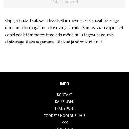
Välja müüdud
Klapiga kindad sobivad ideaalselt inimesele, kes soovib ka kõige
käredama külmaga oma käsi soojas hoida. Samas saab vajadusel
klapid pealt tõmmates tegeleda mõne muu tegevusega, mis
käpikutega jääks tegemata. Käpikud ja sõrmikud 2in1!
INFO
KONTAKT
KAUPLUSED
TRANSPORT
TOODETE HOOLDUSJUHIS
KKK