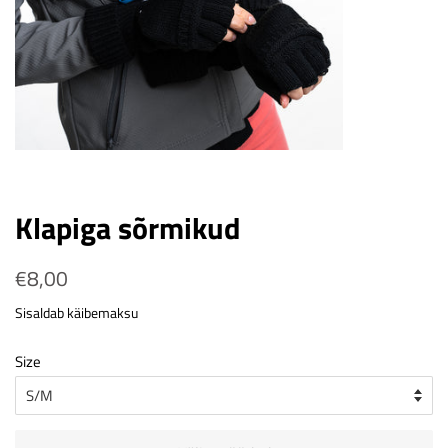
Klapiga sõrmikud
Tavahind
€8,00
Soodushind
Sisaldab käibemaksu
Size