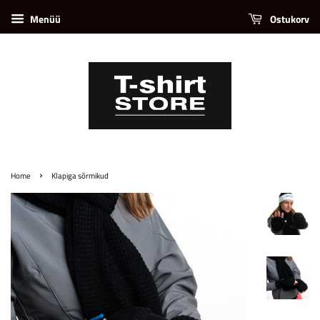
Menüü
Ostukorv
›
Home
Klapiga sõrmikud