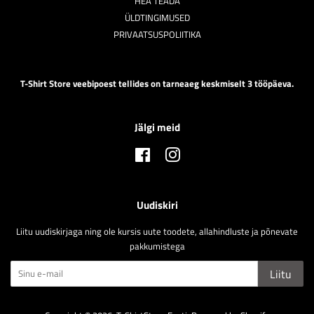
HEA TEADA
ÜLDTINGIMUSED
PRIVAATSUSPOLIITIKA
T-Shirt Store veebipoest tellides on tarneaeg keskmiselt 3 tööpäeva.
Jälgi meid
Facebook
Instagram
Uudiskiri
Liitu uudiskirjaga ning ole kursis uute toodete, allahindluste ja põnevate
pakkumistega
Liitu