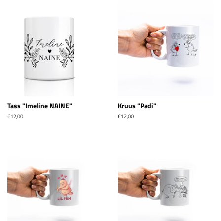
Tass "Imeline NAINE"
Kruus "Padi"
Tavahind
€12,00
Tavahind
€12,00