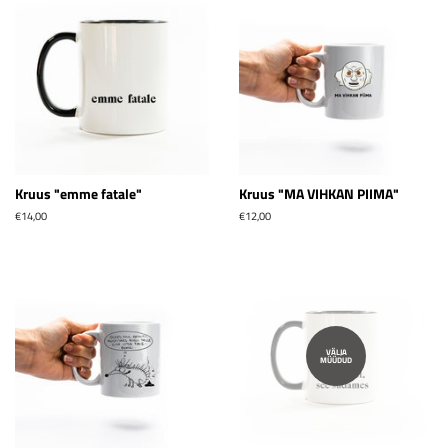
Kruus "emme fatale"
Kruus "MA VIHKAN PIIMA"
Tavahind
€14,00
Tavahind
€12,00
VÄLJA
MÜÜDUD