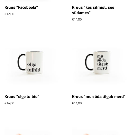
Kruus "Facebooki"
Kruus "kes silmist, see
südames"
Tavahind
€12,00
Tavahind
€14,00
Kruus "olge tulbid"
Kruus "mu süda tilgub merd"
Tavahind
€14,00
Tavahind
€14,00