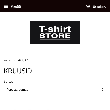
Menüü
Ostukorv
›
Home
KRUUSID
KRUUSID
Sorteeri