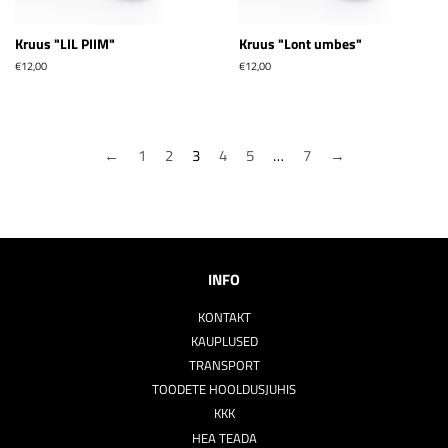
Kruus "LIL PIIM"
Kruus "Lont umbes"
Tavahind
€12,00
Tavahind
€12,00
←
1
2
3
4
5
…
7
→
INFO
KONTAKT
KAUPLUSED
TRANSPORT
TOODETE HOOLDUSJUHIS
KKK
HEA TEADA