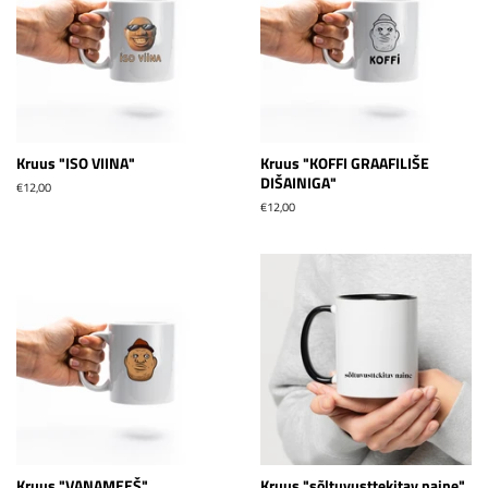
Kruus "ISO VIINA"
Kruus "KOFFI GRAAFILIŠE
DIŠAINIGA"
Tavahind
€12,00
Tavahind
€12,00
Kruus "VANAMEEŠ"
Kruus "sõltuvusttekitav naine"