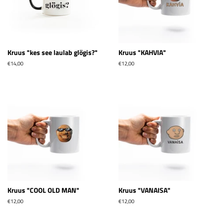
Kruus "kes see laulab glögis?"
Kruus "KAHVIA"
Tavahind
€14,00
Tavahind
€12,00
Kruus "COOL OLD MAN"
Kruus "VANAISA"
Tavahind
€12,00
Tavahind
€12,00