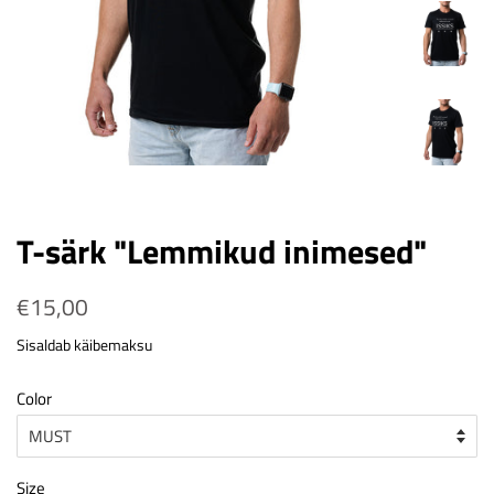
T-särk "Lemmikud inimesed"
Tavahind
€15,00
Soodushind
Sisaldab käibemaksu
Color
Size