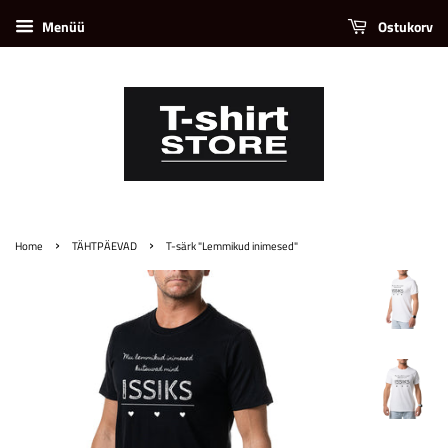
Menüü
Ostukorv
›
›
Home
TÄHTPÄEVAD
T-särk "Lemmikud inimesed"