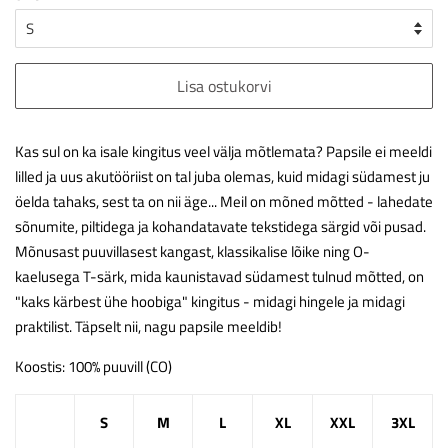
Lisa ostukorvi
Kas sul on ka isale kingitus veel välja mõtlemata? Papsile ei meeldi
lilled ja uus akutööriist on tal juba olemas, kuid midagi südamest ju
öelda tahaks, sest ta on nii äge... Meil on mõned mõtted - lahedate
sõnumite, piltidega ja kohandatavate tekstidega särgid või pusad.
Mõnusast puuvillasest kangast, klassikalise lõike ning O-
kaelusega T-särk, mida kaunistavad südamest tulnud mõtted, on
"kaks kärbest ühe hoobiga" kingitus - midagi hingele ja midagi
praktilist. Täpselt nii, nagu papsile meeldib!
Koostis: 100% puuvill (CO)
S
M
L
XL
XXL
3XL