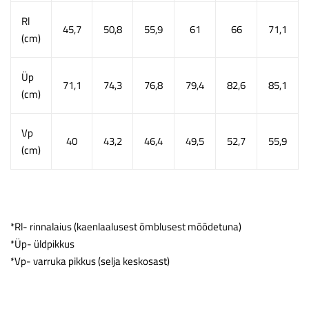
Rl
45,7
50,8
55,9
61
66
71,1
(cm)
Üp
71,1
74,3
76,8
79,4
82,6
85,1
(cm)
Vp
40
43,2
46,4
49,5
52,7
55,9
(cm)
*Rl- rinnalaius (kaenlaalusest õmblusest mõõdetuna)
*Üp- üldpikkus
*Vp- varruka pikkus (selja keskosast)