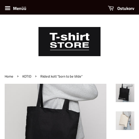
Menüü
Ostukorv
›
›
Home
KOTID
Riidest kott "born to be Vilde"