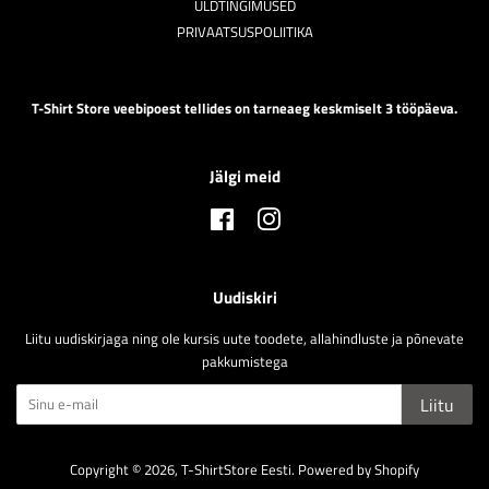
ÜLDTINGIMUSED
PRIVAATSUSPOLIITIKA
T-Shirt Store veebipoest tellides on tarneaeg keskmiselt 3 tööpäeva.
Jälgi meid
Facebook
Instagram
Uudiskiri
Liitu uudiskirjaga ning ole kursis uute toodete, allahindluste ja põnevate
pakkumistega
Liitu
Copyright © 2026,
T-ShirtStore Eesti
.
Powered by Shopify