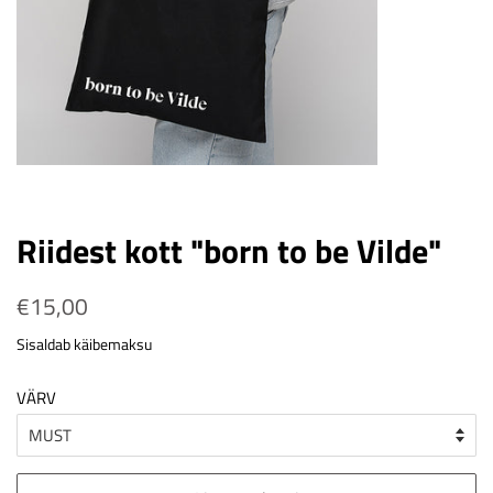
Riidest kott "born to be Vilde"
Tavahind
€15,00
Soodushind
Sisaldab käibemaksu
VÄRV