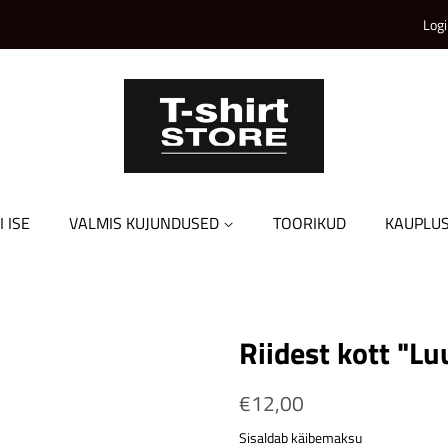
Logi
I ISE
VALMIS KUJUNDUSED
TOORIKUD
KAUPLU
Riidest kott "Lu
Tavahind
€12,00
Soodushind
Sisaldab käibemaksu