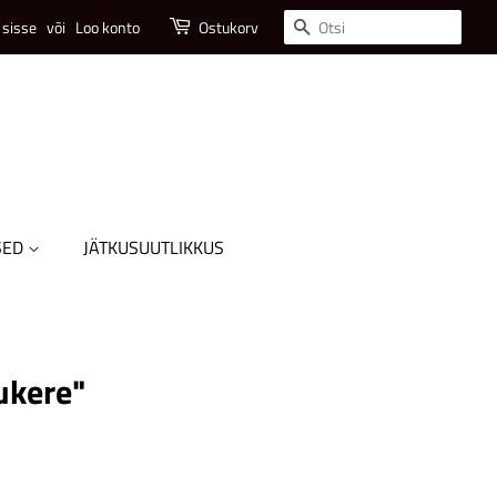
Otsi
 sisse
või
Loo konto
Ostukorv
SED
JÄTKUSUUTLIKKUS
ukere"