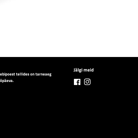
Jälgi meid
eebipoest tellides on tarneaeg
ööpäeva.
Facebook
Instagram