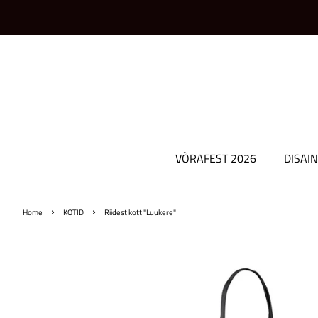
VÕRAFEST 2026
DISAIN
›
›
Home
KOTID
Riidest kott "Luukere"