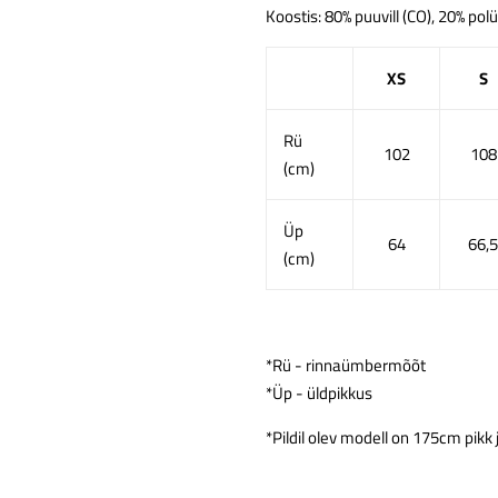
Koostis: 80% puuvill (CO), 20% pol
XS
S
Rü
102
108
(cm)
Üp
64
66,5
(cm)
*Rü - rinnaümbermõõt
*Üp - üldpikkus
*Pildil olev m
odell on 175cm pikk