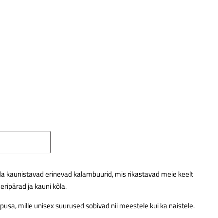
da kaunistavad erinevad kalambuurid, mis rikastavad meie keelt
eripärad ja kauni kõla.
usa, mille unisex suurused sobivad nii meestele kui ka naistele.