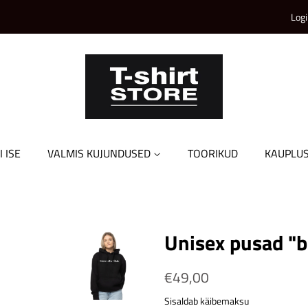
Logi
I ISE
VALMIS KUJUNDUSED
TOORIKUD
KAUPLU
Unisex pusad "b
Tavahind
€49,00
Soodushind
Sisaldab käibemaksu