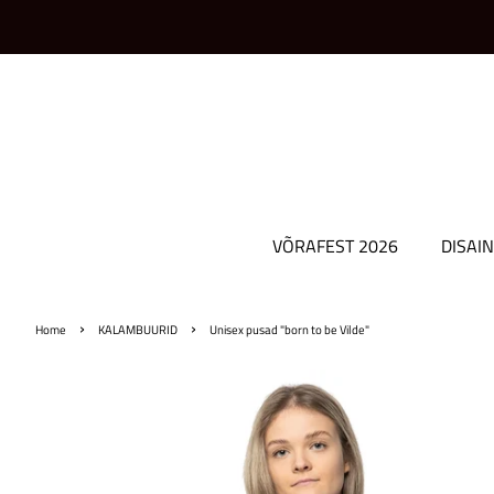
VÕRAFEST 2026
DISAIN
›
›
Home
KALAMBUURID
Unisex pusad "born to be Vilde"