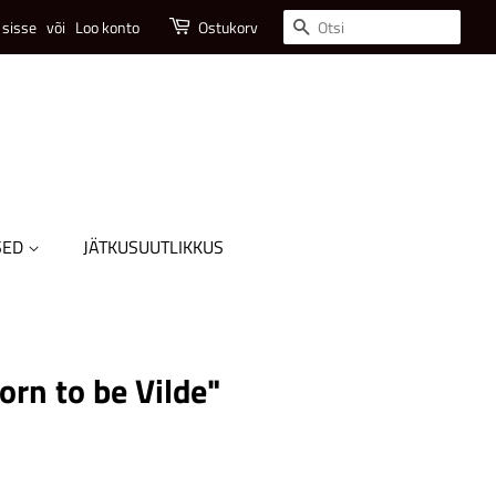
Otsi
 sisse
või
Loo konto
Ostukorv
SED
JÄTKUSUUTLIKKUS
orn to be Vilde"