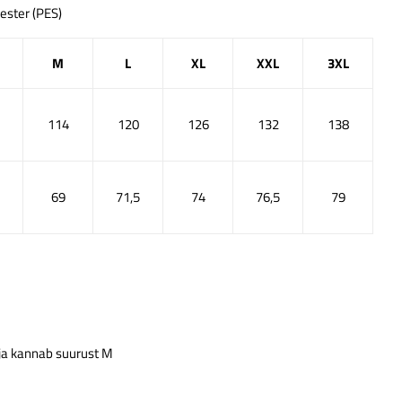
üester (PES)
M
L
XL
XXL
3XL
114
120
126
132
138
69
71,5
74
76,5
79
 ja kannab suurust M