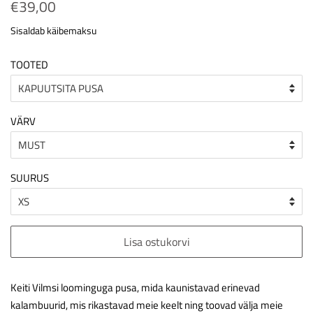
Tavahind
€39,00
Soodushind
Sisaldab käibemaksu
TOOTED
VÄRV
SUURUS
Lisa ostukorvi
Keiti Vilmsi loominguga pusa, mida kaunistavad erinevad
kalambuurid, mis rikastavad meie keelt ning toovad välja meie