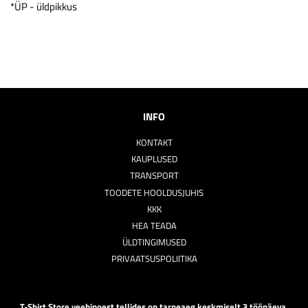
*ÜP - üldpikkus
INFO
KONTAKT
KAUPLUSED
TRANSPORT
TOODETE HOOLDUSJUHIS
KKK
HEA TEADA
ÜLDTINGIMUSED
PRIVAATSUSPOLIITIKA
T-Shirt Store veebipoest tellides on tarneaeg keskmiselt 3 tööpäeva.