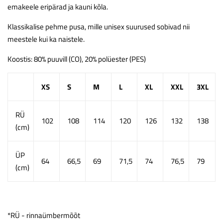
emakeele eripärad ja kauni kõla.
Klassikalise pehme pusa, mille unisex suurused sobivad nii
meestele kui ka naistele.
Koostis: 80% puuvill (CO), 20% polüester (PES)
XS
S
M
L
XL
XXL
3XL
RÜ
102
108
114
120
126
132
138
(cm)
ÜP
64
66,5
69
71,5
74
76,5
79
(cm)
*RÜ - rinnaümbermõõt