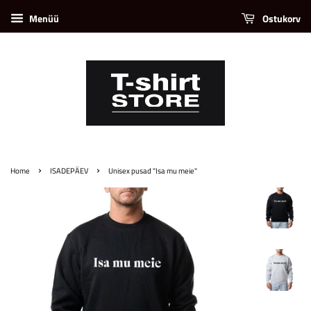
Menüü
Ostukorv
›
›
Home
ISADEPÄEV
Unisex pusad "Isa mu meie"