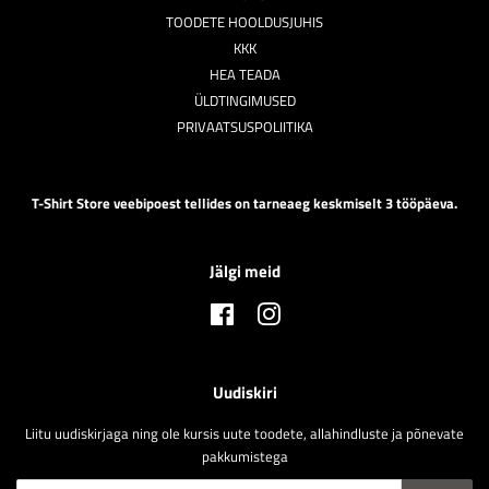
TOODETE HOOLDUSJUHIS
KKK
HEA TEADA
ÜLDTINGIMUSED
PRIVAATSUSPOLIITIKA
T-Shirt Store veebipoest tellides on tarneaeg keskmiselt 3 tööpäeva.
Jälgi meid
Facebook
Instagram
Uudiskiri
Liitu uudiskirjaga ning ole kursis uute toodete, allahindluste ja põnevate
pakkumistega