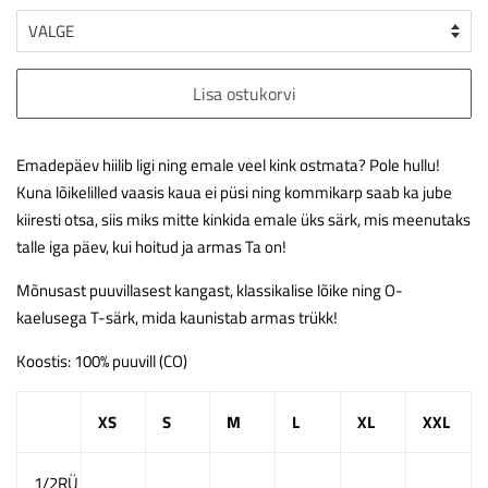
Lisa ostukorvi
Emadepäev hiilib ligi ning emale veel kink ostmata? Pole hullu!
Kuna lõikelilled vaasis kaua ei püsi ning kommikarp saab ka jube
kiiresti otsa, siis miks mitte kinkida emale üks särk, mis meenutaks
talle iga päev, kui hoitud ja armas Ta on!
Mõnusast puuvillasest kangast, klassikalise lõike ning O-
kaelusega T-särk, mida kaunistab armas trükk!
Koostis: 100% puuvill (CO)
XS
S
M
L
XL
XXL
1/2RÜ