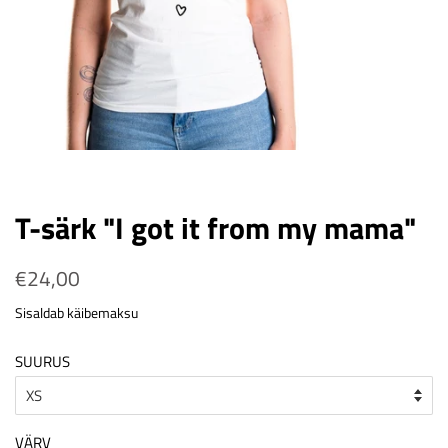
T-särk "I got it from my mama"
Tavahind
€24,00
Soodushind
Sisaldab käibemaksu
SUURUS
VÄRV