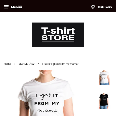
Menüü
Ostukorv
›
›
Home
EMADEPÄEV
T-särk "I got it from my mama"