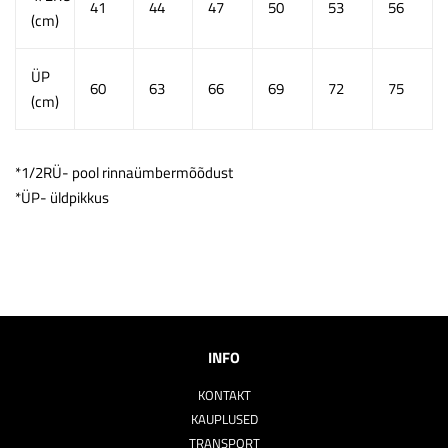
41
44
47
50
53
56
(cm)
ÜP
60
63
66
69
72
75
(cm)
*1/2RÜ- pool rinnaümbermõõdust
*ÜP- üldpikkus
INFO
KONTAKT
KAUPLUSED
TRANSPORT